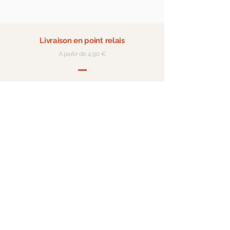
Livraison en point relais
A partir de 4,90 €
Expédition rapide
Pour les produits en stock
Paiement sécurisé
Visa, Mastercard, Paypal