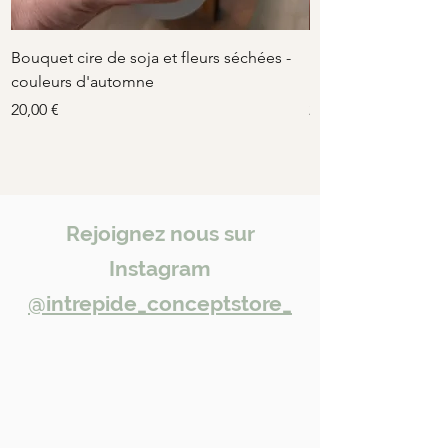
Bouquet cire de soja et fleurs séchées -
Bouquet cire de soj
couleurs d'automne
rose-beige
Prix
Prix
20,00 €
20,00 €
Rejoignez nous sur
Instagram
@intrepide_conceptstore_