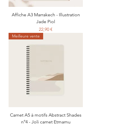
Affiche A3 Marrakech - Illustration
Jade Piol
Prix
22,90 €
Meilleure vente
Carnet A5 à motifs Abstract Shades
n°4 - Joli carnet Etmamu