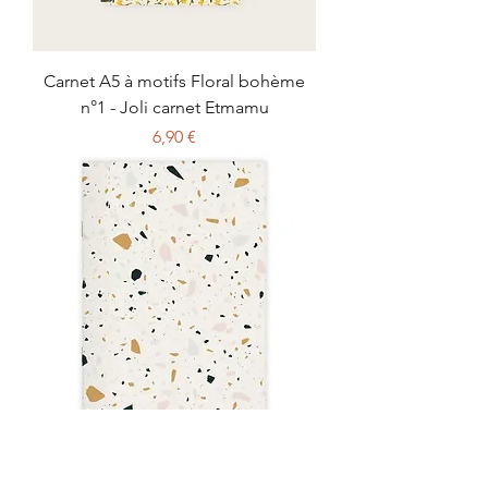
Carnet A5 à motifs Floral bohème
n°1 - Joli carnet Etmamu
Prix
6,90 €
Carnet à motifs A5 Terrazzo n°1 - Joli