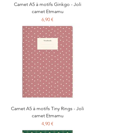
Carnet A5 à motifs Ginkgo - Joli
carnet Etmamu
Prix
6,90 €
Carnet A5 à motifs Tiny Rings - Joli
carnet Etmamu
Prix
4,90 €