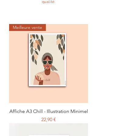
qualité.
Meilleure vente
Affiche A3 Chill - Illustration Minimel
Prix
22,90 €