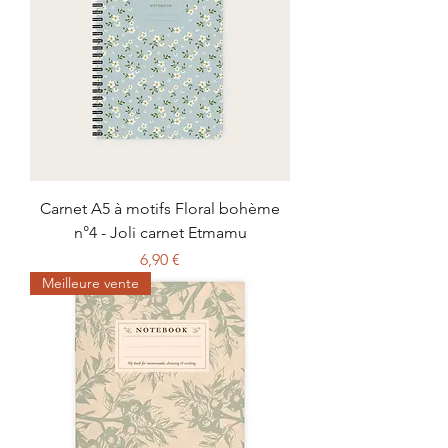
Carnet A5 à motifs Floral bohème
n°4 - Joli carnet Etmamu
Prix
6,90 €
Meilleure vente