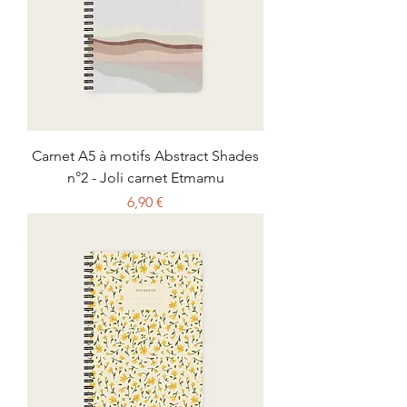
Carnet A5 à motifs Abstract Shades
n°2 - Joli carnet Etmamu
Prix
6,90 €