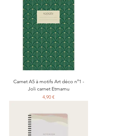
Carnet A5 à motifs Art déco n°1 -
Joli carnet Etmamu
Prix
4,90 €