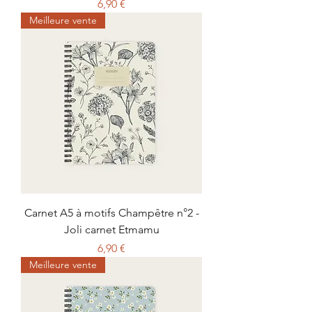
Prix
6,90 €
Meilleure vente
Carnet A5 à motifs Champêtre n°2 -
Joli carnet Etmamu
Prix
6,90 €
Meilleure vente