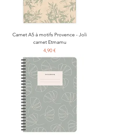
Carnet A5 à motifs Provence - Joli
carnet Etmamu
Prix
4,90 €