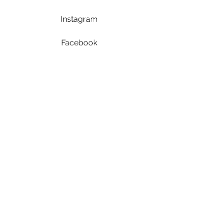
Instagram
Facebook
A propos
Notre concept store
Nous contacter
Inscription Newsletter
-10%sur votre 1ère commande
E-mail
Envoyer