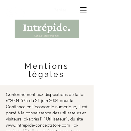
Panier
Mentions
légales
Conformément aux dispositions de la loi
n°
2004-575
du 21 juin 2004 pour la
Confiance en l’économie numérique, il est
porté à la connaissance des utilisateurs et
visiteurs, ci-après l' "Utilisateur", du site
www.intrepide-conceptstore.com
, ci-