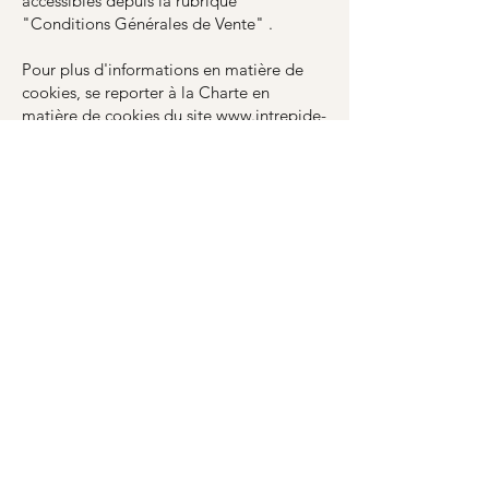
accessibles depuis la rubrique
"Conditions Générales de Vente" .
Pour plus d'informations en matière de
cookies, se reporter à la Charte en
matière de cookies du site
www.intrepide-
conceptstore.com
accessible à la rubrique
"Politique en matière de cookies"
Accueil
Instagram
Facebook