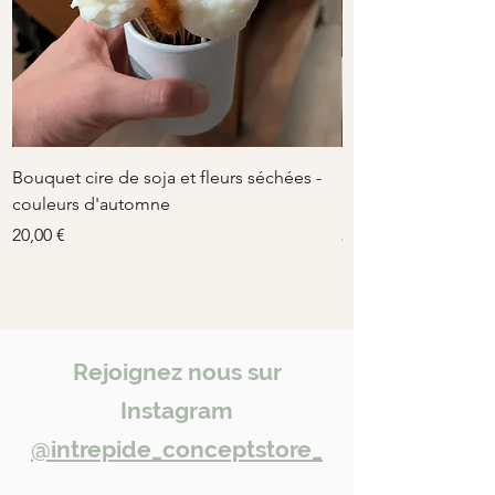
A partir de 6,99€
Bouquet cire de soja et fleurs séchées -
Bouquet cire de soj
couleurs d'automne
rose-beige
Prix
Prix
20,00 €
20,00 €
Rejoignez nous sur
Instagram
@intrepide_conceptstore_