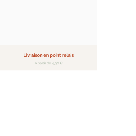
Livraison en point relais
A partir de 4,90 €
Expédition rapide
Pour les produits en stock
Paiement sécurisé
Visa, Mastercard, Paypal