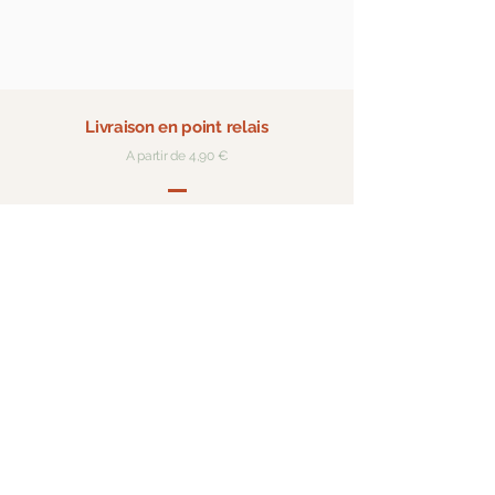
Livraison en point relais
A partir de 4,90 €
Expédition rapide
Pour les produits en stock
Paiement sécurisé
Visa, Mastercard, Paypal