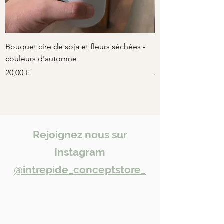
Paris illuminer votre collection.
Bouquet cire de soja et fleurs séchées -
Bouquet cire de soj
couleurs d'automne
rose-beige
Prix
Prix
20,00 €
20,00 €
Rejoignez nous sur
Instagram
@intrepide_conceptstore_