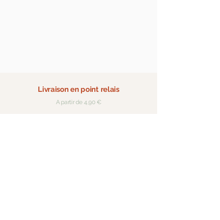
Livraison en point relais
A partir de 4,90 €
Expédition rapide
Pour les produits en stock
Paiement sécurisé
Visa, Mastercard, Paypal