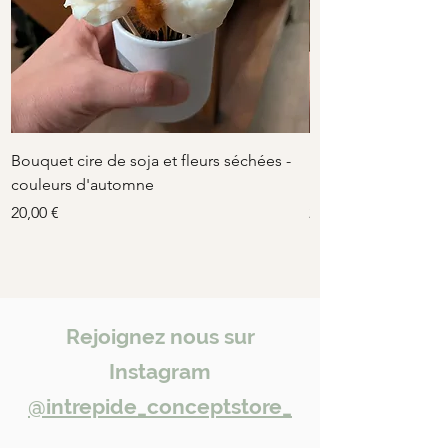
A partir de 6,99€
Bouquet cire de soja et fleurs séchées -
Bouquet cire de soj
couleurs d'automne
rose-beige
Prix
Prix
20,00 €
20,00 €
Rejoignez nous sur
Instagram
@intrepide_conceptstore_